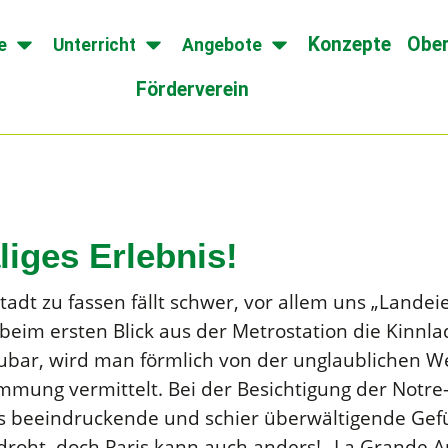
Konzepte
Ober
e
Unterricht
Angebote
Förderverein
liges Erlebnis!
adt zu fassen fällt schwer, vor allem uns „Landeie
beim ersten Blick aus der Metrostation die Kinnla
r, wird man förmlich von der unglaublichen Weit
mmung vermittelt. Bei der Besichtigung der Notre
as beeindruckende und schier überwältigende Gefüh
droht, doch Paris kann auch anders! „La Grande A