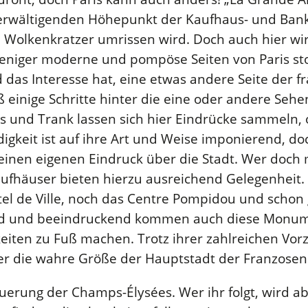
berwältigenden Höhepunkt der Kaufhaus- und Bank
n Wolkenkratzer umrissen wird. Doch auch hier wi
niger moderne und pompöse Seiten von Paris stoßen
das Interesse hat, eine etwas andere Seite der f
ß einige Schritte hinter die eine oder andere Se
is und Trank lassen sich hier Eindrücke sammeln
digkeit ist auf ihre Art und Weise imponierend, d
inen eigenen Eindruck über die Stadt. Wer doch
Kaufhäuser bieten hierzu ausreichend Gelegenheit.
el de Ville, noch das Centre Pompidou und schon 
nd und beeindruckend kommen auch diese Monumen
iten zu Fuß machen. Trotz ihrer zahlreichen Vor
er die wahre Größe der Hauptstadt der Franzosen
erung der Champs-Élysées. Wer ihr folgt, wird ab