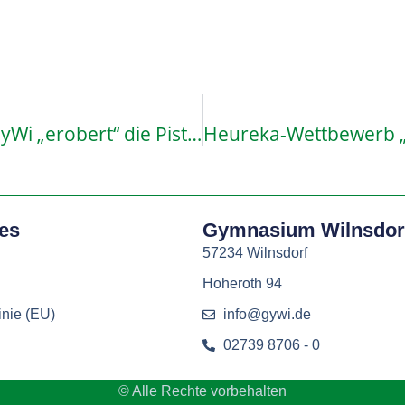
Sonne, Spaß und Schnee – Das GyWi „erobert“ die Pisten in Zell
hes
Gymnasium Wilnsdor
57234 Wilnsdorf
Hoheroth 94
inie (EU)
info@gywi.de
02739 8706 - 0
© Alle Rechte vorbehalten