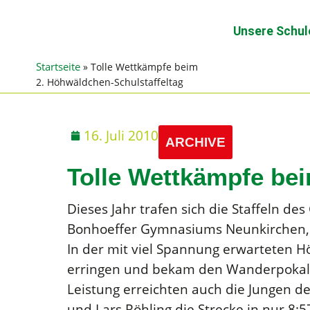
Unsere Schul
Startseite
»
Tolle Wettkämpfe beim
2. Höhwäldchen-Schulstaffeltag
16. Juli 2010
ARCHIVE
Tolle Wettkämpfe bei
Dieses Jahr trafen sich die Staffeln 
Bonhoeffer Gymnasiums Neunkirchen, 
In der mit viel Spannung erwarteten H
erringen und bekam den Wanderpokal a
Leistung erreichten auch die Jungen d
und Lars Röhling die Strecke in nur 8: