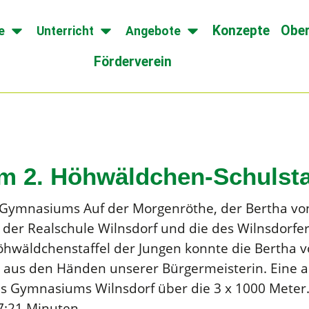
Konzepte
Ober
e
Unterricht
Angebote
Förderverein
m 2. Höhwäldchen-Schulsta
des Gymnasiums Auf der Morgenröthe, der Bertha vo
der Realschule Wilnsdorf und die des Wilnsdorf
öhwäldchenstaffel der Jungen konnte die Bertha 
us den Händen unserer Bürgermeisterin. Eine au
es Gymnasiums Wilnsdorf über die 3 x 1000 Meter.
57:21 Minuten.