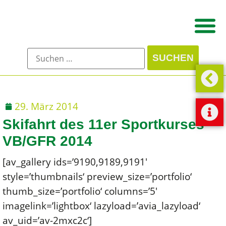
29. März 2014
Skifahrt des 11er Sportkurses
VB/GFR 2014
[av_gallery ids=’9190,9189,9191′
style=’thumbnails‘ preview_size=’portfolio‘
thumb_size=’portfolio‘ columns=’5′
imagelink=’lightbox‘ lazyload=’avia_lazyload‘
av_uid=’av-2mxc2c‘]