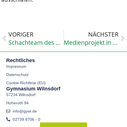
VORIGER
NÄCHSTER
Schachteam des GyWi erreicht in Dortmund mit der WK II einen guten 6. Platz
Medienprojekt in Jgst. 7: Volker von Hagen informiert über die Gefahren neuer Medien
Rechtliches
Impressum
Datenschutz
Cookie-Richtlinie (EU)
Gymnasium Wilnsdorf
57234 Wilnsdorf
Hoheroth 94
info@gywi.de
02739 8706 - 0