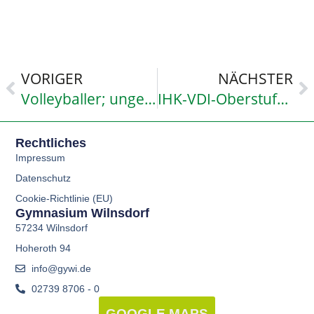
VORIGER
NÄCHSTER
Volleyballer; ungeschlagen zu L-Meisterschaften
IHK-VDI-Oberstufenpreis: Preise für FA in BIO/PH
Rechtliches
Impressum
Datenschutz
Cookie-Richtlinie (EU)
Gymnasium Wilnsdorf
57234 Wilnsdorf
Hoheroth 94
info@gywi.de
02739 8706 - 0
GOOGLE MAPS