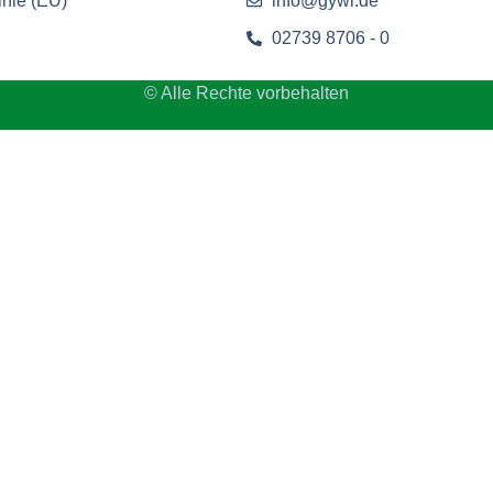
inie (EU)
info@gywi.de
02739 8706 - 0
© Alle Rechte vorbehalten