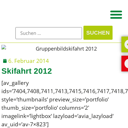
6. Februar 2014
Skifahrt 2012
[av_gallery
ids=’7404,7408,7411,7413,7415,7416,7417,7418,7
style=’thumbnails‘ preview_size=’portfolio‘
thumb_size=’portfolio‘ columns=’2′
imagelink=’lightbox‘ lazyload=’avia_lazyload‘
av_uid=’av-7×823′]