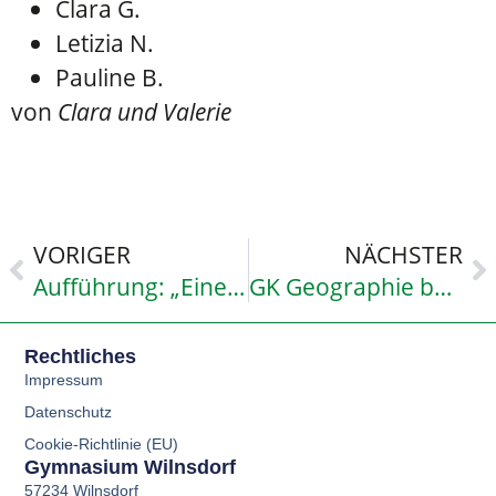
Clara G.
Letizia N.
Pauline B.
von
Clara und Valerie
VORIGER
NÄCHSTER
Aufführung: „Eine Ente, die nicht quakt, …“
GK Geographie bei den Klima-Welten
Rechtliches
Impressum
Datenschutz
Cookie-Richtlinie (EU)
Gymnasium Wilnsdorf
57234 Wilnsdorf