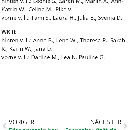
hinten v. li.: Leonie S., Sarah M., Marlin A., Ann-
Katrin W., Celine M., Rike V.
vorne v. li.: Tami S., Laura H., Julia B., Svenja D.
WK II:
hinten v. li.: Anna B., Lena W., Theresa R., Sarah
R., Karin W., Jana D.
vorne v. li.: Darline M., Lea N. Pauline G.
VORIGER
NÄCHSTER