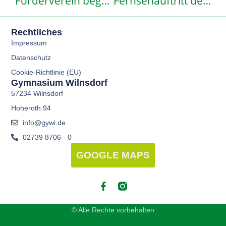
Förderverein begrüßt das 400. Mitglied
Fernsehauftritt der Klassen 6b und 6c beim Tigerenten-Club des SWR
Rechtliches
Impressum
Datenschutz
Cookie-Richtlinie (EU)
Gymnasium Wilnsdorf
57234 Wilnsdorf
Hoheroth 94
info@gywi.de
02739 8706 - 0
GOOGLE MAPS
© Alle Rechte vorbehalten