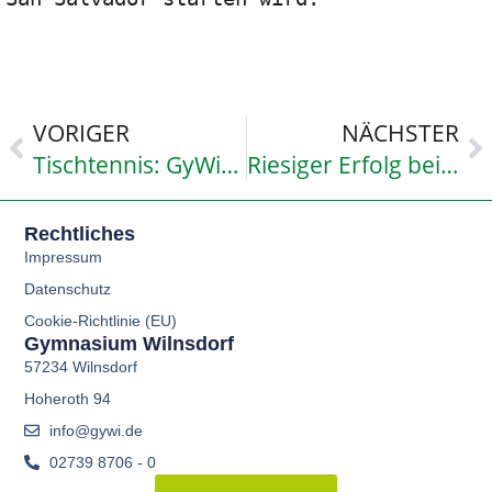
VORIGER
NÄCHSTER
Tischtennis: GyWi-Mädchen (WKII) werden Kreismeister
Riesiger Erfolg beim IHK-VDI-Oberstufenpreis: GyWi auf Plätzen 2, 3, 6, 12
Rechtliches
Impressum
Datenschutz
Cookie-Richtlinie (EU)
Gymnasium Wilnsdorf
57234 Wilnsdorf
Hoheroth 94
info@gywi.de
02739 8706 - 0