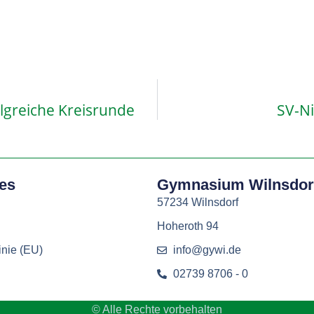
lgreiche Kreisrunde
SV-N
hes
Gymnasium Wilnsdor
57234 Wilnsdorf
Hoheroth 94
inie (EU)
info@gywi.de
02739 8706 - 0
© Alle Rechte vorbehalten