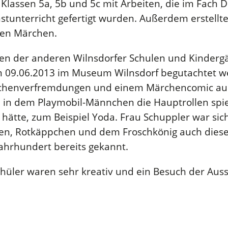
e Klassen 5a, 5b und 5c mit Arbeiten, die im Fach
tunterricht gefertigt wurden. Außerdem erstellt
nen Märchen.
n der anderen Wilnsdorfer Schulen und Kindergä
m 09.06.2013 im Museum Wilnsdorf begutachtet w
rchenverfremdungen und einem Märchencomic au
, in dem Playmobil-Männchen die Hauptrollen sp
 hätte, zum Beispiel Yoda. Frau Schuppler war sic
n, Rotkäppchen und dem Froschkönig auch diesen
Jahrhundert bereits gekannt.
üler waren sehr kreativ und ein Besuch der Ausst