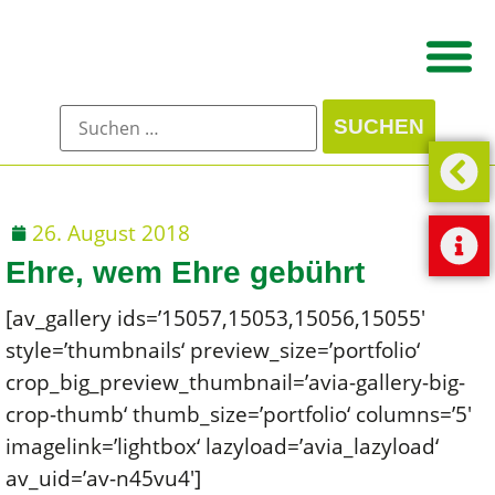
26. August 2018
Ehre, wem Ehre gebührt
[av_gallery ids=’15057,15053,15056,15055′
style=’thumbnails‘ preview_size=’portfolio‘
crop_big_preview_thumbnail=’avia-gallery-big-
crop-thumb‘ thumb_size=’portfolio‘ columns=’5′
imagelink=’lightbox‘ lazyload=’avia_lazyload‘
av_uid=’av-n45vu4′]