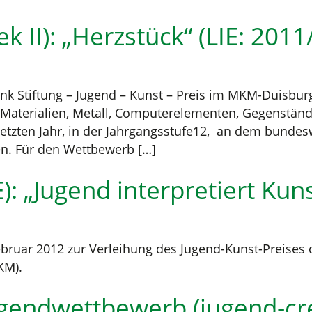
 II): „Herzstück“ (LIE: 2011
Stiftung – Jugend – Kunst – Preis im MKM-Duisburg; 
Materialien, Metall, Computerelementen, Gegenständ
letzten Jahr, in der Jahrgangsstufe12, an dem bund
en. Für den Wettbewerb […]
E): „Jugend interpretiert Kun
Februar 2012 zur Verleihung des Jugend-Kunst-Preises
KM).
Jugendwettbewerb (jugend-cre