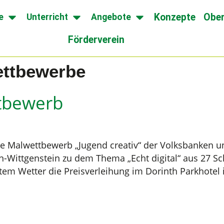
Konzepte
Ober
e
Unterricht
Angebote
Förderverein
ettbewerbe
ttbewerb
ale Malwettbewerb „Jugend creativ“ der Volksbanken u
en-Wittgenstein zu dem Thema „Echt digital“ aus 27 S
tem Wetter die Preisverleihung im Dorinth Parkhotel i