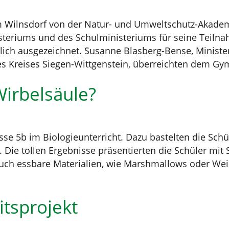
 Wilnsdorf von der Natur- und Umweltschutz-Akade
steriums und des Schulministeriums für seine Teil
rlich ausgezeichnet. Susanne Blasberg-Bense, Minist
 des Kreises Siegen-Wittgenstein, überreichten dem G
Wirbelsäule?
asse 5b im Biologieunterricht. Dazu bastelten die Sch
 Die tollen Ergebnisse präsentierten die Schüler mi
uch essbare Materialien, wie Marshmallows oder We
itsprojekt