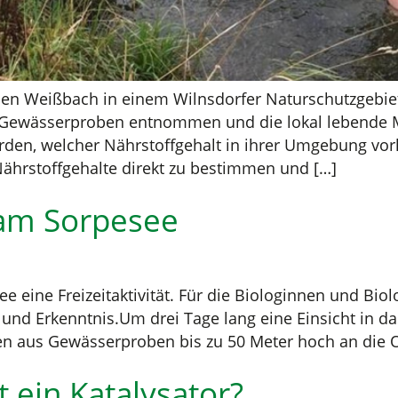
en Weißbach in einem Wilnsdorfer Naturschutzgebiet
Gewässerproben entnommen und die lokal lebende M
rden, welcher Nährstoffgehalt in ihrer Umgebung vo
hrstoffgehalte direkt zu bestimmen und […]
 am Sorpesee
e eine Freizeitaktivität. Für die Biologinnen und Bi
nd Erkenntnis.Um drei Tage lang eine Einsicht in das
en aus Gewässerproben bis zu 50 Meter hoch an die O
st ein Katalysator?