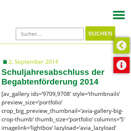
2. September 2014
Schuljahresabschluss der
Begabtenförderung 2014
[av_gallery ids=’9709,9708′ style=’thumbnails‘
preview_size=’portfolio‘
crop_big_preview_thumbnail=’avia-gallery-big-
crop-thumb‘ thumb_size=’portfolio‘ columns=’5′
imagelink=’lightbox‘ lazyload=’avia_lazyload‘