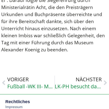
Ei“. Darauf folgte die Siegerehrung durch
Ministerialrätin Acht, die den Preisträgern
Urkunden und Buchpräsente überreichte und
für ihre Bereitschaft dankte, sich über den
Unterricht hinaus einzusetzen. Nach einem
kleinen Imbiss war schließlich Gelegenheit, den
Tag mit einer Führung durch das Museum
Alexander Koenig zu beenden.
VORIGER
NÄCHSTER
Fußball -WK III- Mädchen wurden Kreismeister 2008/2009
LK-PH besucht das Institut für Quantenoptik (Prof. Dr. Arndt/Prof. Dr. Zeilinger) der Universität Wien
Rechtliches
Impressum