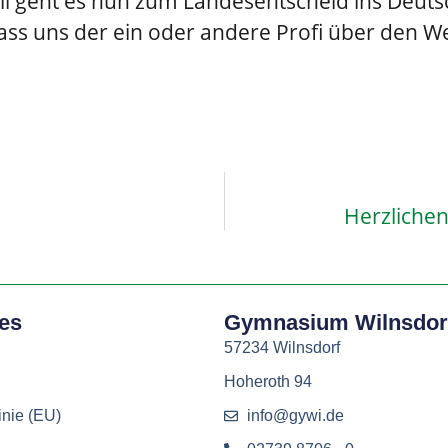
l geht es nun zum Landesentscheid ins Deuts
dass uns der ein oder andere Profi über den W
Herzliche
hes
Gymnasium Wilnsdor
57234 Wilnsdorf
Hoheroth 94
inie (EU)
info@gywi.de