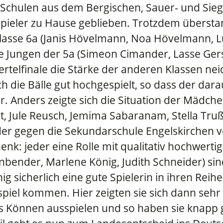
Schulen aus dem Bergischen, Sauer- und Sie
 Spieler zu Hause geblieben. Trotzdem überst
asse 6a (Janis Hövelmann, Noa Hövelmann, Luc
ie Jungen der 5a (Simeon Cimander, Lasse Ger
ertelfinale die Stärke der anderen Klassen ne
h die Bälle gut hochgespielt, so dass der dara
 Anders zeigte sich die Situation der Mädche
t, Jule Reusch, Jemima Sabaranam, Stella Truß)
der gegen die Sekundarschule Engelskirchen v
nk: jeder eine Rolle mit qualitativ hochwerti
bender, Marlene König, Judith Schneider) sind
ig sicherlich eine gute Spielerin in ihren Rei
dspiel kommen. Hier zeigten sie sich dann seh
 Können ausspielen und so haben sie knapp