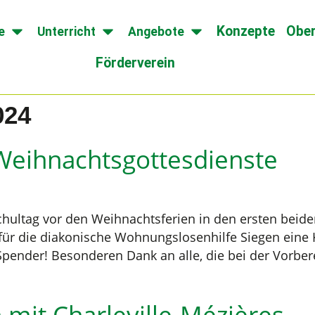
Konzepte
Ober
e
Unterricht
Angebote
Förderverein
024
Weihnachtsgottesdienste
chultag vor den Weihnachtsferien in den ersten beid
 für die diakonische Wohnungslosenhilfe Siegen eine 
Spender! Besonderen Dank an alle, die bei der Vorbe
 mit Charleville-Mézières